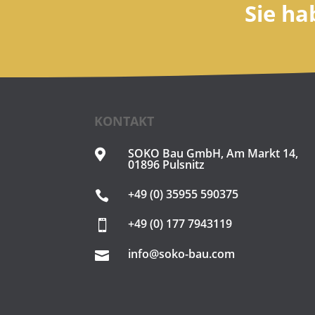
Sie ha
KONTAKT
SOKO Bau GmbH, Am Markt 14,

01896 Pulsnitz
+49 (0) 35955 590375

+49 (0) 177 7943119

info@soko-bau.com
