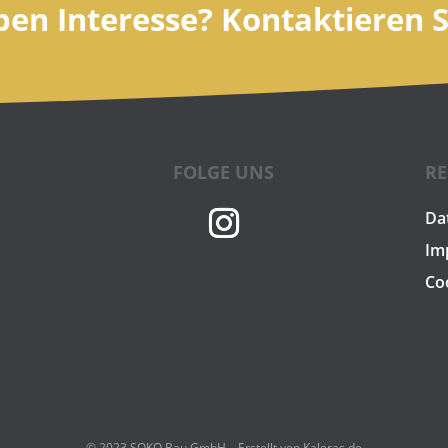
ben Interesse? Kontaktieren S
FOLGE UNS
RE
Da
Im
Co
© 2023 SOKO Bau GmbH – Erstellt von Kaleras.de