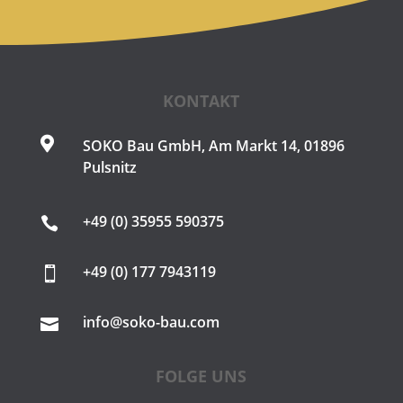
KONTAKT

SOKO Bau GmbH, Am Markt 14, 01896
Pulsnitz
+49 (0) 35955 590375

+49 (0) 177 7943119

info@soko-bau.com

FOLGE UNS